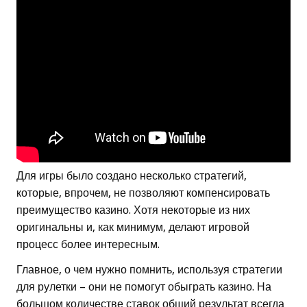
Для игры было создано несколько стратегий,
которые, впрочем, не позволяют компенсировать
преимущество казино. Хотя некоторые из них
оригинальны и, как минимум, делают игровой
процесс более интересным.
Главное, о чем нужно помнить, используя стратегии
для рулетки – они не помогут обыграть казино. На
большом количестве ставок общий результат всегда