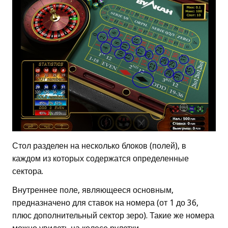
Стол разделен на несколько блоков (полей), в
каждом из которых содержатся определенные
сектора.
Внутреннее поле, являющееся основным,
предназначено для ставок на номера (от 1 до 36,
плюс дополнительный сектор зеро). Такие же номера