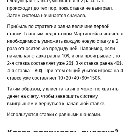
следующая ставка умножается в 2 раза. Так
происходит до тех пор, пока ставка не выиграет.
Затем система начинается сначала.
Прибыль по стратегии равна величине первой
ставки. Главным недостатком Мартингейла является
необходимость умножать каждую новую ставку в 2
раза относительно предыдущей. Например, если
начальная ставка равна 10$, и она проигрывает, то
2-я ставка составляет уже 20$. 3-я ставка равна 40$,
4-я ставка – 80$. При этом общий убыток игрока на 4
ставке уже составляет 10+20+40+80=150$.
Таким образом, у клиента казино может не хватить
денег на счету, чтобы завершить систему
выигрышем и вернуться к начальной ставке.
Используются ставки с равными шансами.