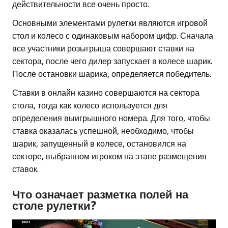
действительности все очень просто.
Основными элементами рулетки являются игровой
стол и колесо с одинаковым набором цифр. Сначала
все участники розыгрыша совершают ставки на
сектора, после чего дилер запускает в колесе шарик.
После остановки шарика, определяется победитель.
Ставки в онлайн казино совершаются на сектора
стола, тогда как колесо используется для
определения выигрышного номера. Для того, чтобы
ставка оказалась успешной, необходимо, чтобы
шарик, запущенный в колесе, остановился на
секторе, выбранном игроком на этапе размещения
ставок.
Что означает разметка полей на
столе рулетки?