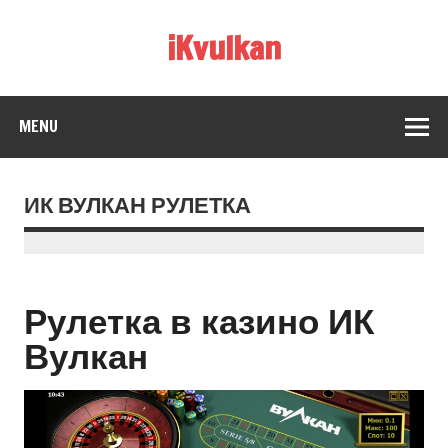
iKvulkan
MENU
ИК ВУЛКАН РУЛЕТКА
Рулетка в казино ИК
Вулкан