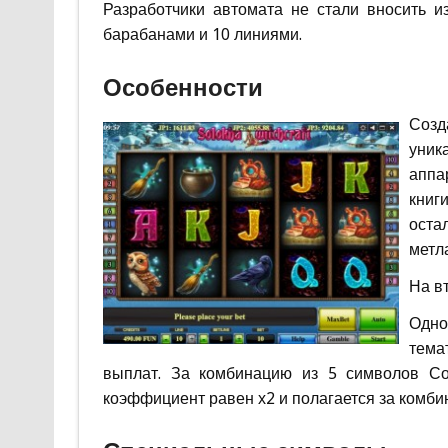
Разработчики автомата не стали вносить и
барабанами и 10 линиями.
Особенности
Созд
уник
аппа
книг
оста
метл
На в
Одно
тема
выплат. За комбинацию из 5 символов Со
коэффициент равен х2 и полагается за комби