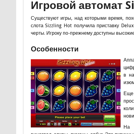
Игровой автомат Si
Существуют игры, над которыми время, пох
слота Sizzling Hot получила приставку Del
черты. Игроку по-прежнему доступны высокие
Особенности
Аппа
цифр
в на
изюм
Еще
прос
коли
нови
На 