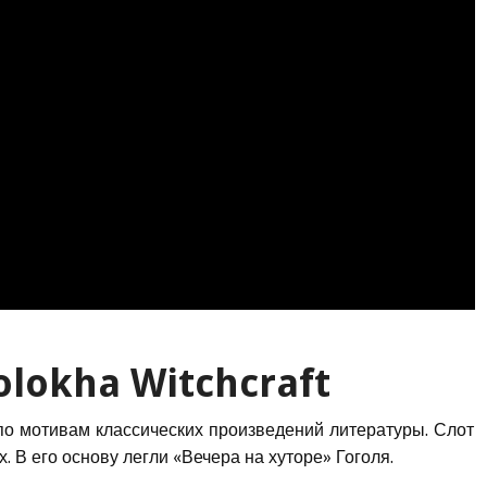
lokha Witchcraft
по мотивам классических произведений литературы. Слот
х. В его основу легли «Вечера на хуторе» Гоголя.