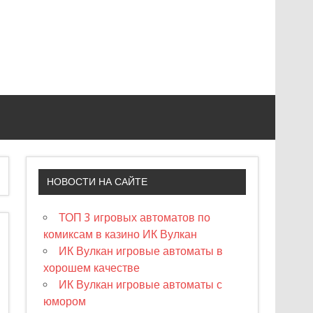
НОВОСТИ НА САЙТЕ
ТОП 3 игровых автоматов по
комиксам в казино ИК Вулкан
ИК Вулкан игровые автоматы в
хорошем качестве
ИК Вулкан игровые автоматы с
юмором