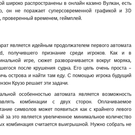
рой широко распространены в онлайн казино Вулкан, есть
но, он не поражает суперсовременной графикой и 3D
й, проверенный временем, геймплей.
рат является идейным продолжателем первого автомата
and, получившего признание среди игроков. Как и в
инальной игре, сюжет разворачивается вокруг моряка,
шегося после крушения судна. Его цель очень проста –
ичь острова и найти там еду. С помощью игрока будущий
нзон Крузо решает эти задачи.
кальной особенностью автомата является возможность
тавлять комбинации с двух сторон. Оплачиваемое
тание символов может появиться как с крайнего левого
той за это является увеличенное минимальное количество
ых комбинация считается выигрышной. Нужно собрать не