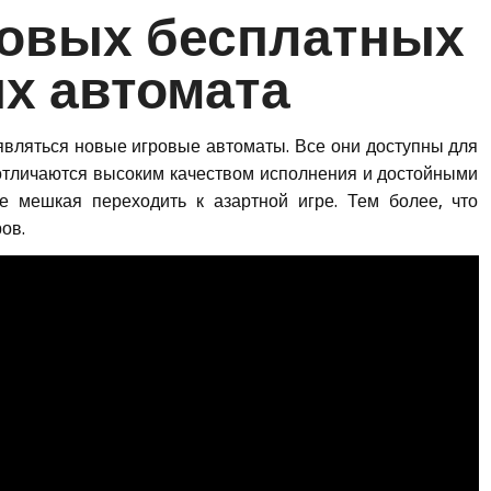
новых бесплатных
х автомата
являться новые игровые автоматы. Все они доступны для
отличаются высоким качеством исполнения и достойными
 мешкая переходить к азартной игре. Тем более, что
ов.