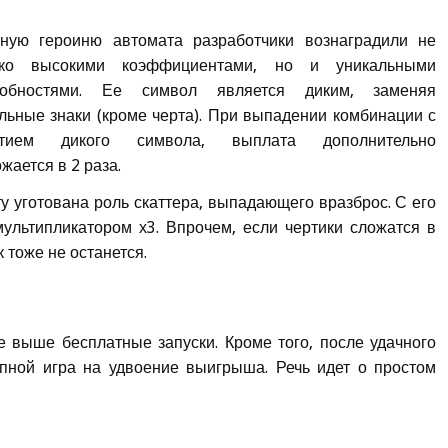
вную героиню автомата разработчики вознаградили не
ько высокими коэффициентами, но и уникальными
собностями. Ее символ является диким, заменяя
льные знаки (кроме черта). При выпадении комбинации с
стием дикого символа, выплата дополнительно
жается в 2 раза.
у уготована роль скаттера, выпадающего вразброс. С его
ультипликатором х3. Впрочем, если чертики сложатся в
тоже не останется.
 выше бесплатные запуски. Кроме того, после удачного
пной игра на удвоение выигрыша. Речь идет о простом