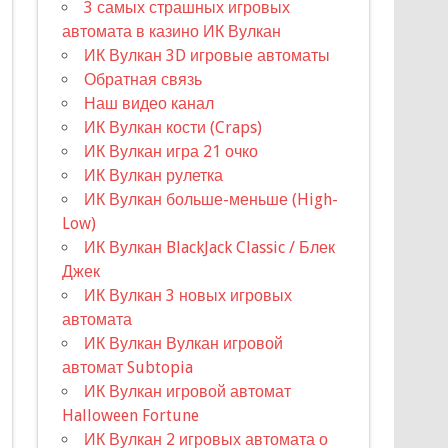
3 самых страшных игровых
автомата в казино ИК Вулкан
ИК Вулкан 3D игровые автоматы
Обратная связь
Наш видео канал
ИК Вулкан кости (Craps)
ИК Вулкан игра 21 очко
ИК Вулкан рулетка
ИК Вулкан больше-меньше (High-
Low)
ИК Вулкан BlackJack Classic / Блек
Джек
ИК Вулкан 3 новых игровых
автомата
ИК Вулкан Вулкан игровой
автомат Subtopia
ИК Вулкан игровой автомат
Halloween Fortune
ИК Вулкан 2 игровых автомата о